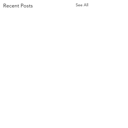
See All
Recent Posts
Contesting 21st
Security Flow