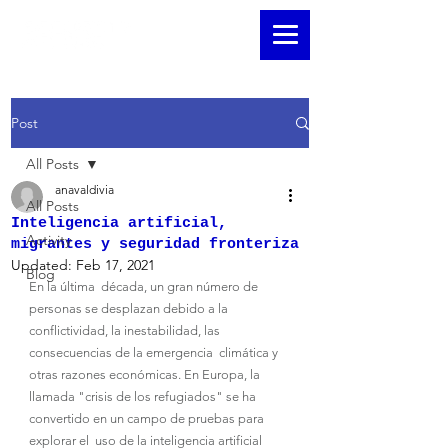
Post
All Posts
anavaldivia
All Posts
Inteligencia artificial,
Activity
migrantes y seguridad fronteriza
Updated:
Feb 17, 2021
Blog
En la última  década, un gran número de 
personas se desplazan debido a la  
conflictividad, la inestabilidad, las 
consecuencias de la emergencia  climática y 
otras razones económicas. En Europa, la 
llamada "crisis de los refugiados" se ha 
convertido en un campo de pruebas para 
explorar el  uso de la inteligencia artificial 